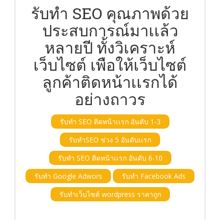
รับทำ SEO คุณภาพด้วย
ประสบการณ์มาเเล้ว
หลายปี ทั้งวิเคราะห์
เว็บไซต์ เพือให้เว็บไซต์
ลูกค้าติดหน้าเเรกได้
อย่างถาวร
รับทำ SEO ติดหน้าเเรก อันดับ 1-3
รับทำSEO ช่วง 5 อันดับเเรก
รับทำ SEO ติดหน้าเเรก อันดับ 6-10
รับทำ Google Adwors
รับทำ Facebook Ads
รับทำเว็บไซต์ wordpress ราคาถูก