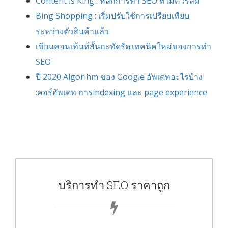
Content is King : หลักการทำ SEO ที่ไม่ควรลืม
Bing Shopping : เริ่มปรับใช้การเปรียบเทียบ
ระหว่างตัวสินค้าแล้ว
เขียนคอนเท้นท์สั้นกะทัดรัด:เทคนิคใหม่ของการทำ
SEO
ปี 2020 Algorihm ของ Google อัพเดทอะไรบ้าง
:คอร์อัพเดท การindexing และ page experience
บริการทำ SEO ราคาถูก