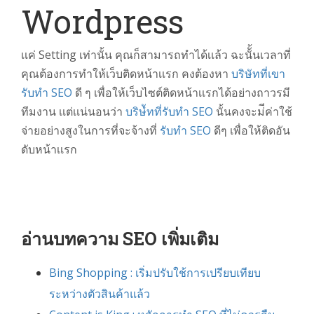
Wordpress
เเค่ Setting เท่านั้น คุณก็สามารถทำได้เเล้ว ฉะนัั้นเวลาที่
คุณต้องการทำให้เว็บติดหน้าเเรก คงต้องหา
บริษัทที่เขา
รับทำ SEO
ดี ๆ เพื่อให้เว็บไซต์ติดหน้าเเรกได้อย่างถาวรมี
ทีมงาน เเต่เเน่นอนว่า
บริษํัทที่รับทำ SEO
นั้นคงจะม่ีค่าใช้
จ่ายอย่างสูงในการที่จะจ้างที่
รับทำ SEO
ดีๆ เพื่อให้ติดอัน
ดับหน้าเเรก
อ่านบทความ SEO เพิ่มเติม
Bing Shopping : เริ่มปรับใช้การเปรียบเทียบ
ระหว่างตัวสินค้าแล้ว